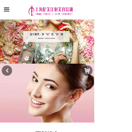
끀
낙
낒