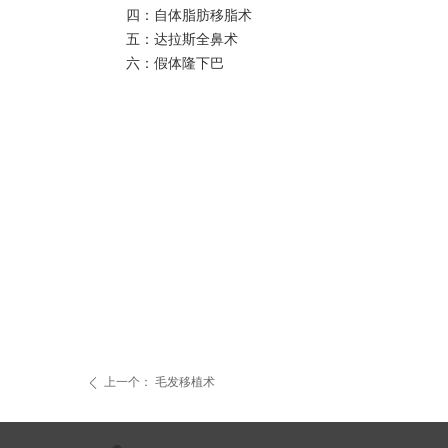
四：自体脂肪移脂术
五：达拉斯全鼻术
六：假体隆下巴
上一个：
毛发移植术
ꄴ