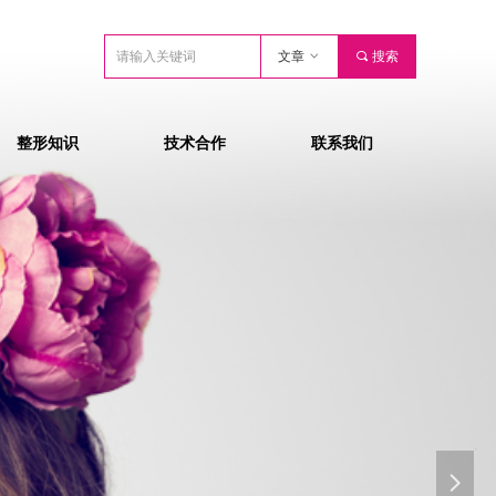
文章
ꀁ
끠
搜索
整形知识
技术合作
联系我们
넲