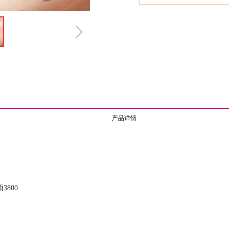
ꁇ
产品详情
800