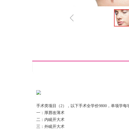
ꁆ
手术类项目（2），以下手术全学价9800，单项学每项3
一：厚唇改薄术
二：内眦开大术
三：外眦开大术