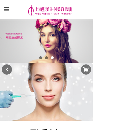
끀
낙
낒