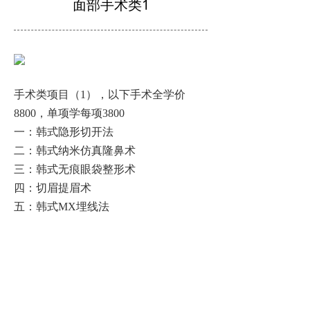
面部手术类1
手术类项目（
1
），以下手术全学价
8800
，单项学每项
3800
一：韩式隐形切开法
二：韩式纳米仿真隆鼻术
三：韩式无痕眼袋整形术
四：切眉提眉术
五：韩式
MX
埋线法